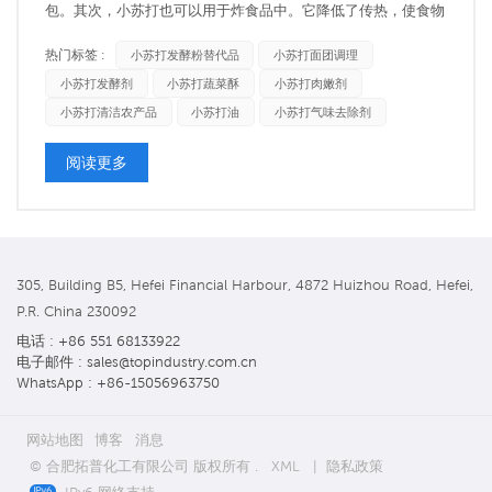
包。其次，小苏打也可以用于炸食品中。它降低了传热，使食物
均匀，从而产生更脆的表面和更美味的味道。但是，今天，我将
热门标签 :
小苏打发酵粉替代品
小苏打面团调理
向您介绍小苏打的其他意外用途。 解开下水道取两汤匙小苏
小苏打发酵剂
小苏打蔬菜酥
小苏打肉嫩剂
打，然后将其倒在下水道开口处。然后倒入一杯白醋，静置15分
小苏打清洁农产品
小苏打油
小苏打气味去除剂
钟。之后，慢...
阅读更多
305, Building B5, Hefei Financial Harbour, 4872 Huizhou Road, Hefei,
P.R. China 230092
电话 : +86 551 68133922
电子邮件 : sales@topindustry.com.cn
WhatsApp : +86-15056963750
网站地图
博客
消息
© 合肥拓普化工有限公司 版权所有 .
XML
|
隐私政策