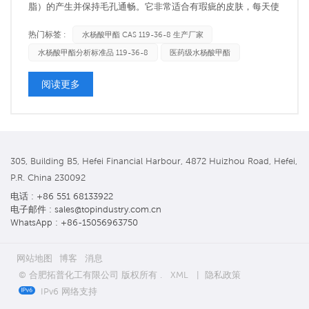
脂）的产生并保持毛孔通畅。它非常适合有瑕疵的皮肤，每天使
用仅需 7 天即可改善和焕活肌肤。它常见于清洁剂和斑点治疗产
热门标签 :
水杨酸甲酯 CAS 119-36-8 生产厂家
品中，但也可用于祛痘化妆品和去屑洗发水中。护肤化妆品成分
水杨酸甲酯分析标准品 119-36-8
医药级水杨酸甲酯
水杨酸 有不同浓度可供选择，每种浓度均针对特定目的而设
计。较高浓度的水杨酸用...
阅读更多
305, Building B5, Hefei Financial Harbour, 4872 Huizhou Road, Hefei,
P.R. China 230092
电话 : +86 551 68133922
电子邮件 : sales@topindustry.com.cn
WhatsApp : +86-15056963750
网站地图
博客
消息
© 合肥拓普化工有限公司 版权所有 .
XML
|
隐私政策
IPv6 网络支持