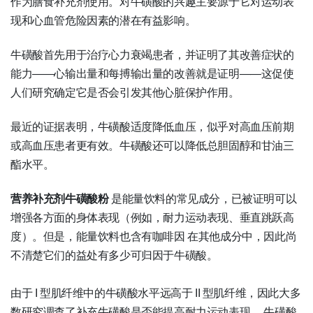
作为膳食补充剂使用。对牛磺酸的兴趣主要源于它对运动表
现和心血管危险因素的潜在有益影响。
牛磺酸首先用于治疗心力衰竭患者，并证明了其改善症状的
能力——心输出量和每搏输出量的改善就是证明——这促使
人们研究确定它是否会引发其他心脏保护作用。
最近的证据表明，牛磺酸适度降低血压，似乎对高血压前期
或高血压患者更有效。牛磺酸还可以降低总胆固醇和甘油三
酯水平。
营养补充剂牛磺酸粉
是能量饮料的常见成分，已被证明可以
增强各方面的身体表现（例如，耐力运动表现、垂直跳跃高
度）。但是，能量饮料也含有咖啡因
在其他成分中，因此尚
不清楚它们的益处有多少可归因于牛磺酸。
由于 I 型肌纤维中的牛磺酸水平远高于 II 型肌纤维，因此大多
数研究调查了补充牛磺酸是否能提高耐力运动表现。
牛磺酸