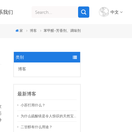
系我们
中文
家
博客
苯甲醛-芳香剂、调味剂
English
français
类别
italiano
博客
русский
español
最新博客
português
小苏打用什么？
软
药
为什么硫酸镁是令人惊叹的天然宝藏？
Indonesia
种
二甘醇有什么用途？
Tiếng việt