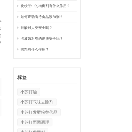
化妆品中的增稠剂有什么作用？
العربية
如何正确看待食品添加剂？
于
中文
硼酸对人类安全吗？
和
内
卡波姆对您的皮肤安全吗？
使
味精有什么作用？
标签
小苏打油
小苏打气味去除剂
小苏打发酵粉替代品
小苏打面团调理