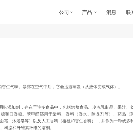
公司
产品
消息
联
的杏仁气味。暴露在空气中后，它会迅速蒸发（从液体变成气体）。
调味添加剂，存在于许多食品中，包括烘焙食品、冷冻乳制品、果汁、
硬糖和口香糖。苯甲醛还用于染料、香料（香水、除臭剂等）、药品（
/面霜、沐浴皂等）以及人工香料（樱桃和杏仁香料） ，并作为一种或多
、树脂和纤维素纤维的溶剂。