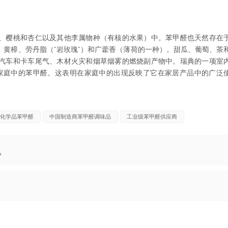
、樱桃和杏仁以及其他李属物种（有核的水果）中。苯甲醛也天然存在
、黄樟、劳丹脂（“岩玫瑰”）和广藿香（薄荷的一种）。甜瓜、葡萄、茶
汽车和卡车尾气、木材火灾和烟草烟雾的燃烧副产物中。瑞典的一项室
3 个家庭中的苯甲醛。这表明在家庭中的出现反映了它在家居产品中的广泛
化学品苯甲醛
中国制造商苯甲醛调味品
工业级苯甲醛供应商
？