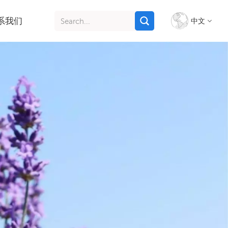
系我们
中文
English
français
italiano
русский
español
português
Indonesia
Tiếng việt