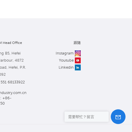
 Head Office
跟随
ng B5, Hefei
Instagram
Harbour, 4872
Youtube
ad, Hefei, P.R.
Linkedin
092
551 68133922
ndustry.com.cn
: +86-
750
需要帮忙？留言