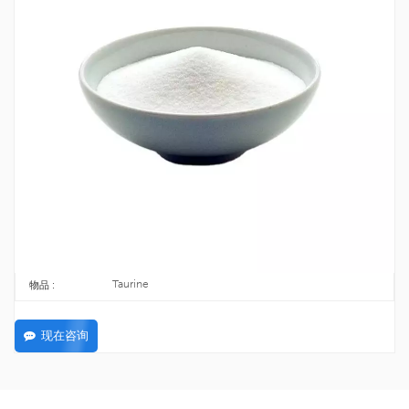
营养牛磺酸粉 CAS 107-35-7
牛磺酸 CAS 107-35-7 是一种被称为氨基酸的有机化合物，它参与许多身体过
程。
107-35-7
CAS号 :
203-483-8
欧洲化学会 :
25kg/carton
包裹 :
TOPINCHEM®
品牌 :
C2H7NO3S
公式 :
1000kg
最低订购量 :
Taurine
物品 :
现在咨询