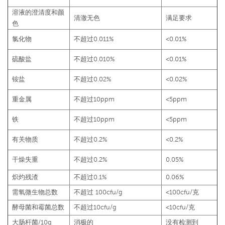
溶液的澄清度和颜
清澈无色
满足要求
色
氯化物
不超过0.011%
<0.01%
硫酸盐
不超过0.010%
<0.01%
铵盐
不超过0.02%
<0.02%
重金属
不超过10ppm
<5ppm
铁
不超过10ppm
<5ppm
有关物质
不超过0.2%
<0.2%
干燥失重
不超过0.2%
0.05%
炽灼残渣
不超过0.1%
0.06%
需氧微生物总数
不超过 100cfu/g
<100cfu/克
酵母菌和霉菌总数
不超过10cfu/g
<10cfu/克
大肠杆菌/10g
消极的
没有检测到