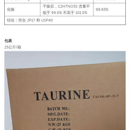
干燥后，C2H7NO3S 含量不
化验
99.65%
低于 99.0% 不高于 101.0%
结论：符合 JP17 和 USP40
包裹
25公斤/箱