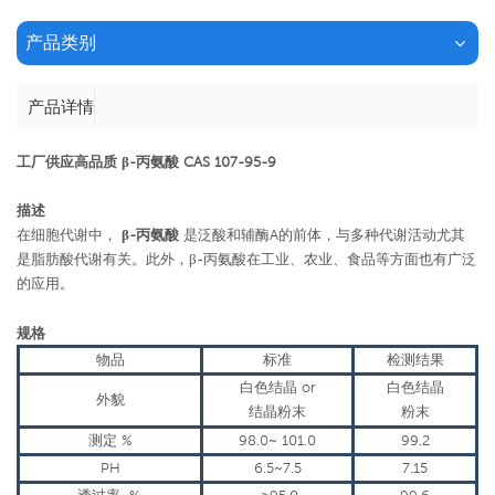
产品类别
产品详情
工厂供应高品质 β-丙氨酸 CAS 107-95-9
描述
在细胞代谢中，
β-丙氨酸
是泛酸和辅酶A的前体，与多种代谢活动尤其
是脂肪酸代谢有关。此外，β-丙氨酸在工业、农业、食品等方面也有广泛
的应用。
规格
物品
标准
检测结果
白色结晶
or
白色结晶
外貌
结晶粉末
粉末
测定
%
98.0~
101.0
99.2
PH
6.5~7.5
7.15