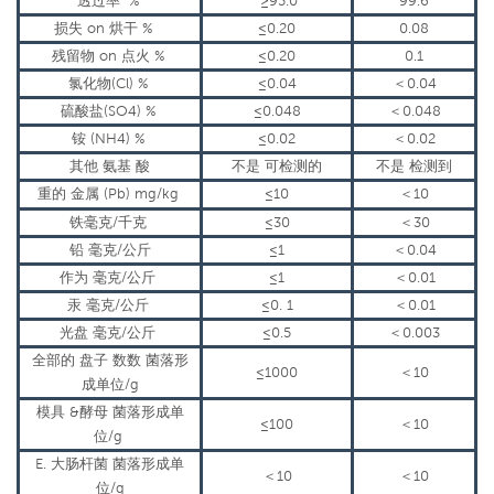
透过率
%
≥
95.0
99.6
损失
on
烘干
%
≤
0.20
0.08
残留物
on
点火
%
≤
0.20
0.1
氯化物
(
Cl
) %
≤
0.04
＜
0.04
硫酸盐
(
SO
4
) %
≤
0.048
＜
0.048
铵
(
NH
4
) %
≤
0.02
＜
0.02
其他
氨基
酸
不是
可检测的
不是
检测到
重的
金属
(
Pb
)
mg
/
kg
≤
10
＜
10
铁毫克/千克
≤
30
＜
30
铅
毫克/公斤
≤
1
＜
0.04
作为
毫克/公斤
≤
1
＜
0.01
汞
毫克/公斤
≤
0.
1
＜
0.01
光盘
毫克/公斤
≤
0.5
＜
0.003
全部的
盘子
数数
菌落形
≤
1000
＜
10
成单位
/g
模具
&
酵母
菌落形成单
≤
100
＜
10
位
/g
E.
大肠杆菌
菌落形成单
＜
10
＜
10
位
/g