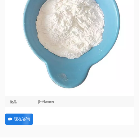
工厂供应高品质 Β-丙氨酸 CAS 107-95-9
β-丙氨酸是一种存在于所有生物体中的非蛋白质β-氨基酸。
107-95-9
CAS号 :
203-536-5
欧洲化学会 :
25KG/CARTON
包裹 :
TOPINCHEM®
品牌 :
CHINA
起源 :
C3H7NO2
公式 :
200KG
最低订购量 :
β-Alanine
物品 :
现在咨询