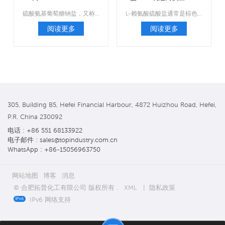
60343-69-3
硫酸氨基葡萄糖钠盐，又称硫酸2-氨基-2-脱氧D-葡萄糖氯化钠复盐，是治疗和预防骨关节炎的药物。
L-赖氨酸硫酸盐通常是棕色或浅棕色颗粒状物质，几乎无味。
阅读更多
阅读更多
305, Building B5, Hefei Financial Harbour, 4872 Huizhou Road, Hefei,
P.R. China 230092
电话 : +86 551 68133922
电子邮件 : sales@topindustry.com.cn
WhatsApp : +86-15056963750
网站地图
博客
消息
© 合肥拓普化工有限公司 版权所有 .
XML
|
隐私政策
IPv6 网络支持