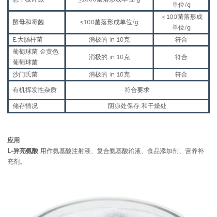
单位
/g
＜
100
菌落形成
酵母和霉菌
≤100
菌落形成单位
/g
单位
/g
E.
大肠杆菌
消极的
in
10克
符合
葡萄球菌
金黄色
消极的
in
10克
符合
葡萄球菌
沙门氏菌
消极的
in
10克
符合
有机挥发性杂质
符合要求
储存情况
阴凉处保存
和干燥处
应用
L-异亮氨酸
用作氨基酸注射液、复合氨基酸输液、食品添加剂、营养补
充剂。