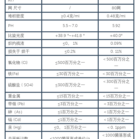
网
尺寸
/
80
网
堆积密度
≥0.4克/
ml
0.48克/
ml
PH
5.5
～
7.0
5.92
比旋光度
+38.9
°~
+41.8
°
+40.0°
炽灼残渣
≤0。
1%
0.09%
损失于
烘干
≤0.2%
0.
11%
＜
500
百万分之
氯化物
(
Cl
)
≤500
百万分之一
一
铁
(
Fe
)
≤30
百万分之一
＜
30
百万分之一
＜
300
百万分之
硫酸盐
(
SO
4
)
≤300
百万分之一
一
重金属
≤15
百万分之一
＜
15
百万分之一
带领
(
Pb
)
≤3
百万分之一
＜
3
百万分之一
砷
（
As
）
≤1
百万分之一
＜
1
百万分之一
镉
(
Cd
)
≤1
百万分之一
＜
1
百万分之一
汞
(
Hg
)
≤0。
1
百万分之一
＜
0.
1ppm
＜
1000
菌落形成
总平板计数
≤1000
菌落形成单位
/g