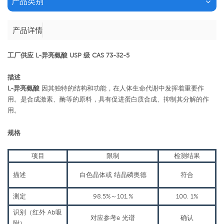
产品类别
产品详情
工厂供应 L-异亮氨酸 USP 级 CAS 73-32-5
描述
L-异亮氨酸
因其独特的结构和功能，在人体生命代谢中发挥着重要作
用。是合成激素、酶等的原料，具有促进蛋白质合成、抑制其分解的作
用。
规格
项目
限制
检测结果
描述
白色晶体或
结晶磷
奥德
符合
测定
98.5%
～
101.%
100.
1%
识别（红外
Ab
吸
对应参考
e
光谱
确认
附）