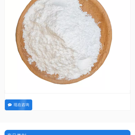
工厂供应 L-异亮氨酸 USP 级 CAS 73-32-5
L-异亮氨酸是人体八种必需氨基酸之一，也是人体三种支链氨基酸之一。
73-32-5
CAS号 :
200-798-2
欧洲化学会 :
25KG/DRUM
包裹 :
CHINA
起源 :
C6H13NO2
公式 :
200KG
最低订购量 :
L-isoleucine USP Grade
物品 :
现在咨询