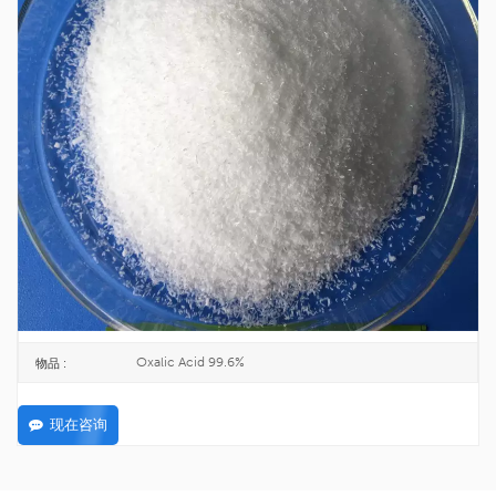
工厂供应草酸 99.6% CAS 144-62-7
草酸是最简单的二羧酸。常温下为无色透明晶体。而且它有毒，对人体有害。
144-62-7
CAS号 :
205-634-3
欧洲化学会 :
25KG/BAG
包裹 :
TOPINCHEM®
品牌 :
CHINA
起源 :
C2H2O4
公式 :
200KG
最低订购量 :
Oxalic Acid 99.6%
物品 :
现在咨询