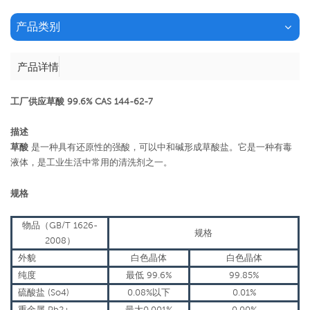
产品类别
产品详情
工厂供应草酸 99.6% CAS 144-62-7
描述
草酸
是一种具有还原性的强酸，可以中和碱形成草酸盐。它是一种有毒
液体，是工业生活中常用的清洗剂之一。
规格
物品
（
GB/T 1626-
规格
2008
）
外貌
白色晶体
白色晶体
纯度
最低 99.6%
99.85%
硫酸盐 (So4)
0.08%以下
0.01%
重金属 Pb2+
最大0.001%
0.00%