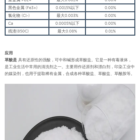
黑色金属 (Fe3+)
0.0015%以下
0.00%
氯化物 (Cl-)
最大0.003%
0.00%
Ca
0.0005%以下
0.00%
残渣(850C)
最大0.08%
0.01%
应用
草酸是
具有还原性的强酸，可中和碱形成草酸盐。它是一种有毒液体，
是工业生活中常用的清洗剂之一。主要用作还原剂和漂白剂，印染工业中
的媒染剂，也用于提取稀有金属，合成各种草酸盐、草酸盐、草酰胺等。