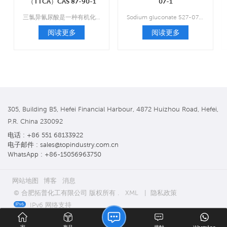
（TTCA）CAS 87-90-1
07-1
三氯异氰尿酸是一种有机化合物，化学式为C3Cl3N3O3，分子量为232.41，为白色结晶粉末或颗粒状固体，有强烈的氯气刺激性气味。
Sodium gluconate 527-07-1 是葡萄糖酸的钠盐，由葡萄糖发酵而成。
阅读更多
阅读更多
305, Building B5, Hefei Financial Harbour, 4872 Huizhou Road, Hefei,
P.R. China 230092
电话 : +86 551 68133922
电子邮件 : sales@topindustry.com.cn
WhatsApp : +86-15056963750
网站地图
博客
消息
© 合肥拓普化工有限公司 版权所有 .
XML
|
隐私政策
IPv6 网络支持