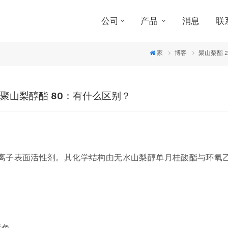
公司
产品
消息
联
家
博客
聚山梨酯 2
VS.聚山梨醇酯 80：有什么区别？
一种非离子表面活性剂。其化学结构由无水山梨醇单月桂酸酯与环氧
黄色