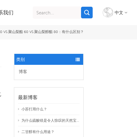
系我们
中文
0 VS.聚山梨酯 60 VS.聚山梨醇酯 80：有什么区别？
English
français
类别
italiano
博客
русский
乙
español
最新博客
português
小苏打用什么？
为什么硫酸镁是令人惊叹的天然宝藏？
Indonesia
二甘醇有什么用途？
Tiếng việt