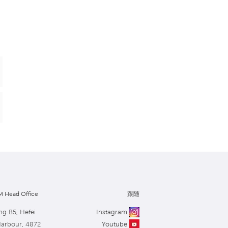
 Head Office
跟随
ng B5, Hefei
Instagram
Harbour, 4872
Youtube