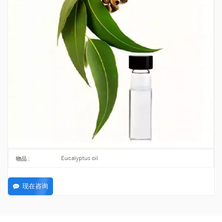
散装价格 Essential Eucalyptus Oil CAS
8000-48-4
桉树油是从桉树叶中提取的蒸馏油的总称。
8000-48-4
CAS号 :
25KG/DRUM
包裹 :
TOPINCHEM®
品牌 :
CHINA
起源 :
C10H18O
公式 :
25KG
最低订购量 :
Eucalyptus oil
物品 :
现在咨询