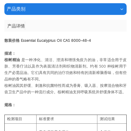
产品类别
产品详情
散装价格 Essential Eucalyptus Oil CAS 8000-48-4
描述：
桉树精油
是一种净化、清洁、澄清和增强免疫力的油，非常适合用于皮
肤、芳香疗法以及作为表面清洁剂和织物清新剂。约有 500 种桉树用于
生产必需品油。它们具有共同的治疗功效和特有的清新樟脑香味，但有些
品种的香气略有不同。
桉树油因其舒缓、刺激和抗菌特性而成为香膏、吸入器、按摩混合物和牙
齿卫生产品中的一种流行成分。桉树精油支持呼吸系统并舒缓身体不适。
规格：
检测项目
标准要求
测试结果