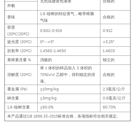
无色或微黄色液体
合格的
外貌
1,8-桉树的特征香气，略带樟脑
香味
合格的
气味
密度
0.802-0.919
0.912
(20ºC/20ºC)
旋光度 (20ºC)
0°--+5°
+3.25°
折射率 (20ºC)
1.4580-1.4650
1.4603
黄樟素含量 %
消极的
独立的
将 1 体积的样品加入 5 体积的
溶解度 (20ºC)
70%(v/v) 乙醇中，得到稳定的溶
合格的
液。
重金属 (Pb)
≤10mg/kg
2.3毫克/公斤
砷含量
≤3mg/kg
0.8毫克/公斤
1,8-桉树含量
≥80.0%
80.70%
本产品通过GB 1886.33-2015标准合格，各项指标符合相关规定。