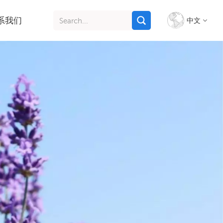
系我们
中文
English
français
italiano
русский
español
português
Indonesia
Tiếng việt