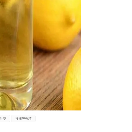
叶草
柠檬醛香精