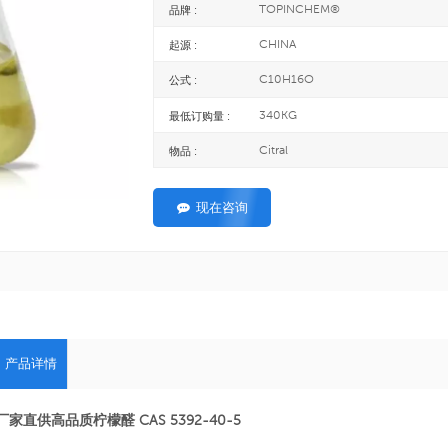
TOPINCHEM®
品牌 :
CHINA
起源 :
C10H16O
公式 :
340KG
最低订购量 :
Citral
物品 :
现在咨询
产品详情
厂家直供高品质柠檬醛 CAS 5392-40-5