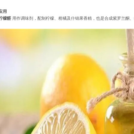
应用
柠檬醛
用作调味剂，配制柠檬、柑橘及什锦果香精，也是合成紫罗兰酮、