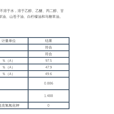
不溶于水，溶于乙醇、乙醚、丙二醇、甘
草油、山苍子油、白柠檬油和马鞭草油。
计量单位
结果
符合
符合
％（A）
97.5
％（A）
47.9
％（A）
49.6
0.886
1.488
毫克氢氧化钾
0