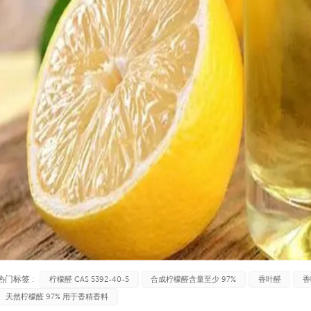
热门标签 :
柠檬醛 CAS 5392-40-5
合成柠檬醛含量至少 97%
香叶醛
香
天然柠檬醛 97% 用于香精香料