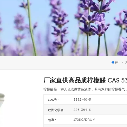
家
厂家直供高品质柠檬醛 CAS 539
柠檬醛是一种无色或微黄色液体，具有浓郁的柠檬香气
5392-40-5
CAS号 :
226-394-6
欧洲化学会 :
170KG/DRUM
包裹 :