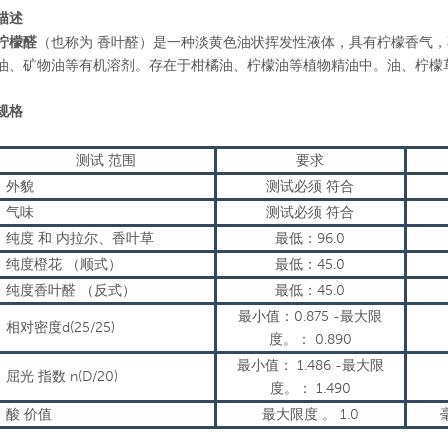
描述
香叶醛
柠檬醛
（也称为
）是一种淡黄色油状挥发性液体，具有柠檬香气，
油、矿物油等有机溶剂。存在于柑橘油、柠檬油等植物精油中。油、柠檬
规格
测试
范围
要求
外貌
测试必须
符合
气味
测试必须
符合
纯度
和
内拉尔、香叶草
最低：96.0
纯度橙花
（顺式）
最低：45.0
纯度香叶醛
（反式）
最低：45.0
最小值：0.875
-最大限
相对密度d(25/25)
度。：
0.890
最小值：
1.486
-最大限
屈光
指数
n(D/20)
度。：
1.490
酸
价值
最大限度 。
1.0