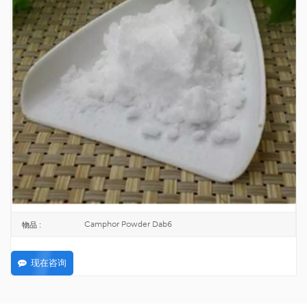
合成樟脑粉 Dab6 CAS 21368-68-3
樟脑具有浓郁的清香，味微苦、凉。
21368-68-3
CAS号 :
200-945-0
欧洲化学会 :
25KG/DRUM
包裹 :
TOPINCHEM®
品牌 :
CHINA
起源 :
C10H16O
公式 :
200KG
最低订购量 :
Camphor Powder Dab6
物品 :
现在咨询