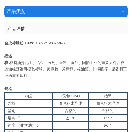
产品类别
产品详情
合成樟脑粉 Dab6 CAS 21368-68-3
描述
樟
樟脑油是化工、冶金、医药、香料、食品、国防工业的重要原料。樟
脑油经蒸馏可提取樟脑、黄樟脑、芳樟醇、松油醇、柠檬醛等，是香料工
业的重要原料。
规格
物品
标准USP41
结果
外貌
白色粉末晶体
白色粉末晶体
鉴别
合格的
合格的
熔点
℃
≧
170
173.3
纯度
（
化学法
）
%
---
96.4