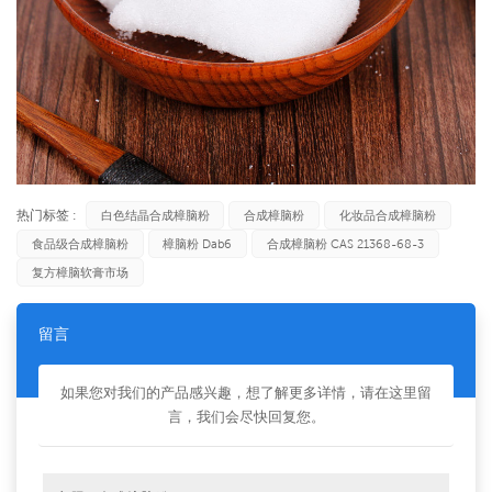
热门标签 :
白色结晶合成樟脑粉
合成樟脑粉
化妆品合成樟脑粉
食品级合成樟脑粉
樟脑粉 Dab6
合成樟脑粉 CAS 21368-68-3
复方樟脑软膏市场
留言
如果您对我们的产品感兴趣，想了解更多详情，请在这里留
言，我们会尽快回复您。