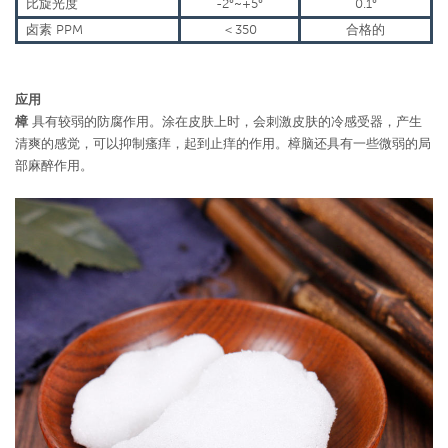
比旋光度
-2
°~+5°
0.1
°
卤素 PPM
＜
350
合格的
应用
樟
具有较弱的防腐作用。涂在皮肤上时，会刺激皮肤的冷感受器，产生
清爽的感觉，可以抑制瘙痒，起到止痒的作用。樟脑还具有一些微弱的局
部麻醉作用。