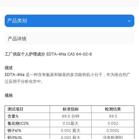
产品类别
产品详情
工厂供应个人护理成分 EDTA-4Na CAS 64-02-8
描述
EDTA-4Na
是一种含有氨基和羧基的多功能有机小分子，作为络合剂广
泛应用于分析化学中。
规格
测试项目
标准指标
检测结果
含量%
99.0 分钟
99.5
氯化物(Cl)%
0.01最大
0.002
铁(Fe)%
0.001 最大
0.0001
铅(Pb)%
0.001 最大
没有检测到