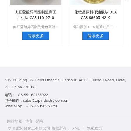
肉豆蔻酸异丙酯制造商工
化妆品原料椰油酰胺 DEA
厂供应 CAS 110-27-0
CAS 68603-42-9
肉豆蔻酸异丙酯为无色至淡黄色稀薄油状液体，无臭、无味。
椰油酰胺 DEA 是通过用二乙醇胺化学改变椰子油中某些脂肪酸的化学成分而制成的表面活性剂。结果是一种粘稠的琥珀色液体，用作发泡剂和乳化剂。
阅读更多
阅读更多
305, Building B5, Hefei Financial Harbour, 4872 Huizhou Road, Hefei,
P.R. China 230092
电话 : +86 551 68133922
电子邮件 : sales@topindustry.com.cn
WhatsApp : +86-15056963750
网站地图
博客
消息
© 合肥拓普化工有限公司 版权所有 .
XML
|
隐私政策