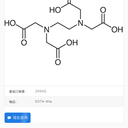
工厂供应个人护理成分 EDTA-4Na CAS
64-02-8
EDTA-4Na是一种重要的络合剂和金属掩蔽剂。
64-02-8
CAS号 :
200-573-9
欧洲化学会 :
25KG/BAG
包裹 :
TOPINCHEM®
品牌 :
CHINA
起源 :
C10H12N2Na4O8
公式 :
200KG
最低订购量 :
EDTA-4Na
物品 :
现在咨询