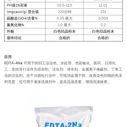
PH值1%溶液
10.5-11.5
11.01
(mgcaco/g) 螯合值
220分钟
221
硫酸盐(SO4)含量%
0.05 最大
0.005
氮氧化物%
1.0 最大
0.2
外貌
白色结晶粉末
白色结晶粉末
最终结论
合格的
合格的
应用
EDTA-4Na
可用于纺织工业染色、水处理、色彩敏化、医药、日用化
工、造纸等行业作为添加剂、活化剂、净水剂、金属离子掩蔽剂、丁苯工
业的活化剂。在干法腈纶行业中，可抵消金属干扰，改善染色织物的色泽
和亮度，也可用于液体洗涤剂中，提高洗涤质量，增强洗涤效果。