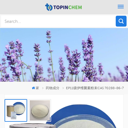
家
药物成分
EP11级伊维菌素粉末CAS 70288-86-7