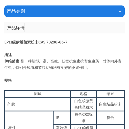
产品类别
产品详情
EP11级伊维菌素粉末CAS 70288-86-7
描述
伊维菌素
是一种新型广谱、高效、低毒抗生素抗寄生虫药，对体内外寄
生虫，特别是线虫和节肢动物均有良好的驱避作用。
规格
测试
规格
结果
白色或微黄
外貌
白色结晶粉末
色结晶粉末
符合CRS标
IR
符合
准
识别
高效液
H2B 的保留