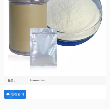
EP11级伊维菌素粉末CAS 70288-86-7
伊维菌素是一种用于治疗动物肠道寄生虫和人类疥疮等寄生虫的药物。
70288-86-7
CAS号 :
274-536-0
欧洲化学会 :
25KG/DRUM
包裹 :
TOPINCHEM®
品牌 :
CHINA
起源 :
C48H74O14
公式 :
200KG
最低订购量 :
Ivermectin
物品 :
现在咨询