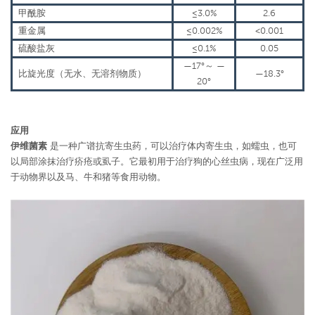
甲酰胺
≤3.0%
2.6
重金属
≤0.002%
<0.001
硫酸盐灰
≤0.1%
0.05
—17°
～
—
比旋光度（无水、无溶剂物质）
—18.3°
20°
应用
伊维菌素
是一种广谱抗寄生虫药，可以治疗体内寄生虫，如蠕虫，也可
以局部涂抹治疗疥疮或虱子。它最初用于治疗狗的心丝虫病，现在广泛用
于动物界以及马、牛和猪等食用动物。