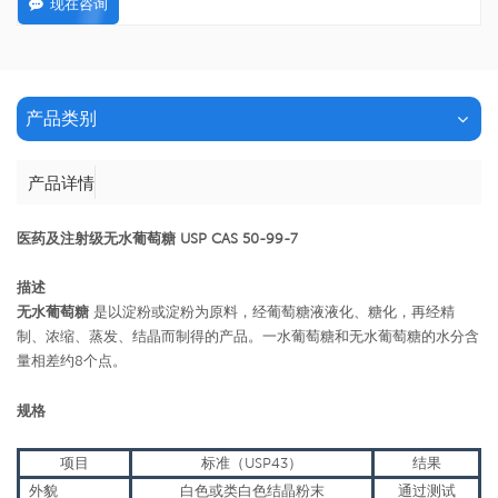
现在咨询
产品类别
产品详情
医药及注射级无水葡萄糖 USP CAS 50-99-7
描述
无水葡萄糖
是以淀粉或淀粉为原料，经葡萄糖液液化、糖化，再经精
制、浓缩、蒸发、结晶而制得的产品。一水葡萄糖和无水葡萄糖的水分含
量相差约8个点。
规格
项目
标准（USP43）
结果
外貌
白色或类白色结晶粉末
通过测试