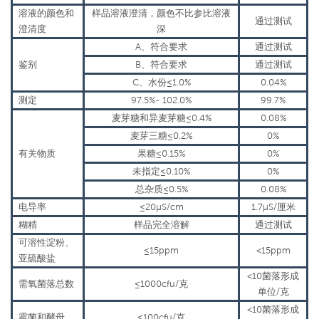
溶液的颜色和
样品溶液澄清，颜色不比参比溶液
通过测试
澄清度
深
A、符合要求
通过测试
鉴别
B、符合要求
通过测试
C、水份≤1.0%
0.04%
测定
97.5%- 102.0%
99.7%
麦芽糖和异麦芽糖≤0.4%
0.08%
麦芽三糖≤0.2%
0%
有关物质
果糖≤0.15%
0%
未指定≤0.10%
0%
总杂质≤0.5%
0.08%
电导率
≤20μS/cm
1.7μS/厘米
糊精
样品完全溶解
通过测试
可溶性淀粉、
≤15ppm
<15ppm
亚硫酸盐
<10菌落形成
需氧菌落总数
≤1000cfu/克
单位/克
<10菌落形成
霉菌和酵母
≤100cfu/克