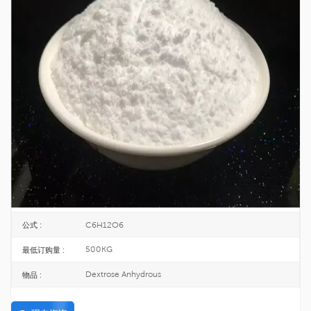
医药及注射级无水葡萄糖 USP CAS 50-
99-7
无水葡萄糖是一种有机化合物，是不含结晶水的葡萄糖。无色结晶或白色结晶
粉末；无臭，味甜。易溶于水，微溶于乙醇。
50-99-7
CAS号 :
200-075-1
欧洲化学会 :
25KG/BAG
包裹 :
TOPINCHEM®
品牌 :
CHINA
起源 :
C6H12O6
公式 :
500KG
最低订购量 :
Dextrose Anhydrous
物品 :