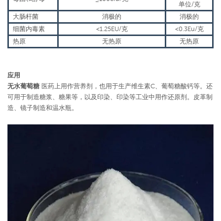
单位/克
大肠杆菌
消极的
消极的
细菌内毒素
<1.25EU/克
<0.3Eu/克
热原
无热原
无热原
应用
无水葡萄糖
医药上用作营养剂，也用于生产维生素C、葡萄糖酸钙等。还
可用于制造糖浆、糖果等，以及印染、印染等工业中用作还原剂。皮革制
造、镜子制造和温水瓶。