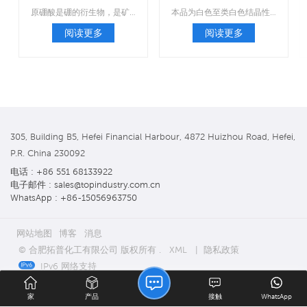
原硼酸是硼的衍生物，是矿物和岩石中天然存在的化合物。
本品为白色至类白色结晶性粉末，属于抗真菌药。
阅读更多
阅读更多
305, Building B5, Hefei Financial Harbour, 4872 Huizhou Road, Hefei,
P.R. China 230092
电话 : +86 551 68133922
电子邮件 : sales@topindustry.com.cn
WhatsApp : +86-15056963750
网站地图
博客
消息
© 合肥拓普化工有限公司 版权所有 .
XML
|
隐私政策
IPv6 网络支持
家
产品
接触
WhatsApp