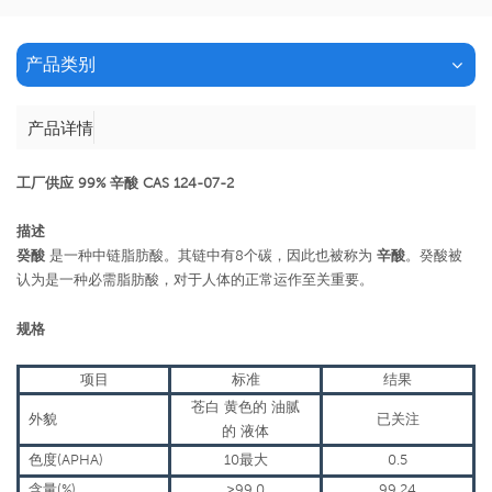
产品类别
产品详情
工厂供应 99% 辛酸 CAS 124-07-2
描述
癸酸
是一种中链脂肪酸。其链中有8个碳，因此也被称为
辛酸
。癸酸被
认为是一种必需脂肪酸，对于人体的正常运作至关重要。
规格
项目
标准
结果
苍白
黄色的
油腻
外貌
已关注
的
液体
色度(APHA)
10最大
0.5
含量(%)
≥99.0
99.24