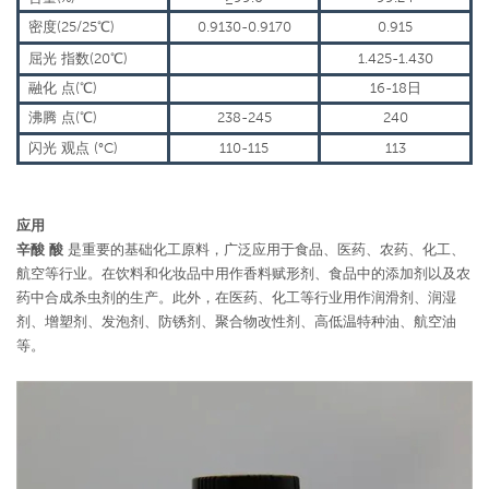
密度(25/25℃)
0.9130-0.9170
0.915
屈光
指数(20℃)
1.425-1.430
融化
点(℃)
16-18日
沸腾
点(℃)
238-245
240
闪光
观点
(°C)
110-115
113
应用
辛酸
酸
是重要的基础化工原料，广泛应用于食品、医药、农药、化工、
航空等行业。在饮料和化妆品中用作香料赋形剂、食品中的添加剂以及农
药中合成杀虫剂的生产。此外，在医药、化工等行业用作润滑剂、润湿
剂、增塑剂、发泡剂、防锈剂、聚合物改性剂、高低温特种油、航空油
等。