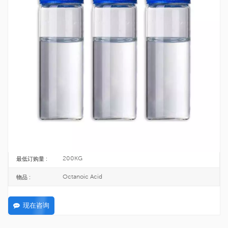
工厂供应 99% 辛酸 CAS 124-07-2
辛酸是一种中链饱和脂肪酸，常见于动植物中，也存在于乳制品、棕榈油和椰
子油中。
124-07-2
CAS号 :
204-677-5
欧洲化学会 :
25KG/DRUM
包裹 :
TOPINCHEM®
品牌 :
CHINA
起源 :
C8H16O2
公式 :
200KG
最低订购量 :
Octanoic Acid
物品 :
现在咨询