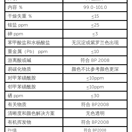
内容 ％
99.0-101.0
干燥失重 ％
≤15
铵盐 ppm
≤25
砷 ppm
≤3
苯甲酸盐和水杨酸盐
无沉淀或紫罗兰色出现
重金属（Pb） ppm
≤10
游离酸或碱
符合 BP 2008
易碳化物质
颜色不比参考颜色更深
对甲苯磺酰胺
≤10ppm
邻甲苯磺酰胺
≤10ppm
硒 ppm
≤30
有关物质
符合 BP2008
清晰度和颜色解决方案
无色透明
有机挥发物
符合 BP2008
PH值
符合 BP2008