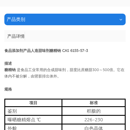
产品类别
产品详情
食品添加剂产品人造甜味剂糖精钠 CAS 6155-57-3
描述
糖精钠
是食品工业常用的合成甜味剂，甜度比蔗糖甜300～500倍。它在
体内不被分解，由肾脏排出体外。
规格
项目
标准
鉴别
积极的
曝晒糖精熔点 ℃
226-230
外貌
白色晶体