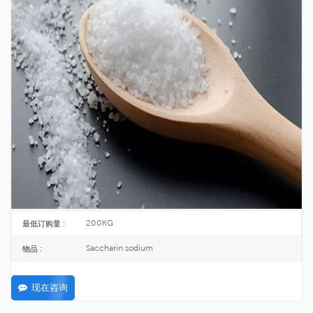
食品添加剂产品人造甜味剂糖精钠 CAS
6155-57-3
糖精钠是一种常用的合成甜味剂。
6155-57-3
CAS号 :
612-173-5
欧洲化学会 :
25KG/DRUM
包裹 :
TOPINCHEM®
品牌 :
CHINA
起源 :
C7H8NNaO4S
公式 :
200KG
最低订购量 :
Saccharin sodium
物品 :
现在咨询