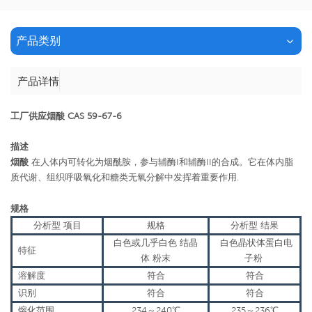
产品类别
产品详情
工厂供应烟酸 CAS 59-67-6
描述
烟酸
在人体内可转化为烟酰胺，参与辅酶I和辅酶II的合成。它在体内脂
质代谢、组织呼吸氧化和糖类无氧分解中发挥着重要作用
.
规格
分析型
项目
规格
分析型
结果
白色或几乎白色
结晶
白色晶状体蛋白
电
特征
体
粉末
子粉
溶解度
符合
符合
识别
符合
符合
熔化范围
234～240℃
235～236℃