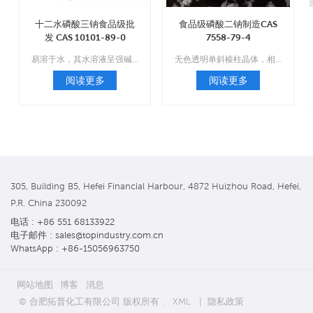
十二水磷酸三钠食品级批
食品级磷酸二钠制造CAS
发 CAS 10101-89-0
7558-79-4
易溶于水，其水溶液呈强碱性；不溶于乙醇和二硫化碳。
无色透明单斜棱柱晶体，相对密度1.52，在空气中易风化，易失去五分子结晶水，形成七水。
阅读更多
阅读更多
305, Building B5, Hefei Financial Harbour, 4872 Huizhou Road, Hefei,
P.R. China 230092
电话 : +86 551 68133922
电子邮件 : sales@topindustry.com.cn
WhatsApp : +86-15056963750
网站地图
博客
消息
© 合肥拓普化工有限公司 版权所有 .
XML
|
隐私政策