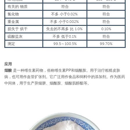
有关的
物质
符合
符合
氯化物
不多
小于0.02%
符合
重金属
不多
小于0.002%
符合
损失于
烘干
失去的不再多
比
1.0%
0.10%
硫酸盐灰
不多
低于0.1%
符合
测定
99.5～100.5%
99.70%
应用
烟酸
是一种维生素药物，俗称维生素PP和烟酰胺。用于治疗粗糙皮肤
病，也可用作血管扩张剂。它广泛用作食品和饲料中的添加剂。作为医药
中间体，用于生产异烟肼、烟酰胺、烟酸肌醇酯等。