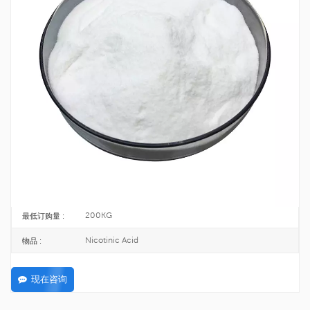
工厂供应烟酸 CAS 59-67-6
烟酸又称维生素B3，是人体必需的13种维生素之一。属于B族维生素，耐热，
能升华，是水溶性维生素。
59-67-6
CAS号 :
200-441-0
欧洲化学会 :
25KG/DRUM
包裹 :
TOPINCHEM®
品牌 :
CHINA
起源 :
C6H5NO2
公式 :
200KG
最低订购量 :
Nicotinic Acid
物品 :
现在咨询